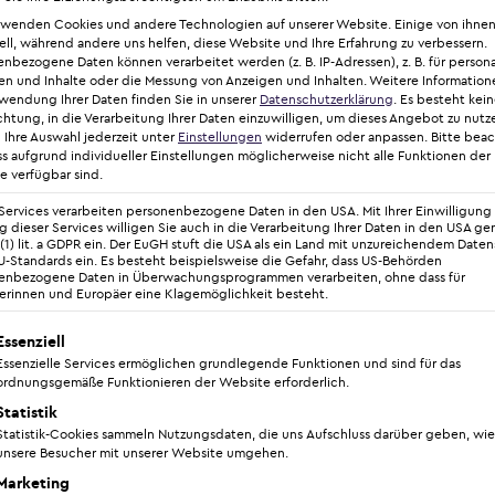
rschlafftes Gewebe im Bauchbereich. Während sich Bauchspeck
rwenden Cookies und andere Technologien auf unserer Website. Einige von ihnen
 Frauen stören sich an dem zurückbleibendem Babybauch.
ell, während andere uns helfen, diese Website und Ihre Erfahrung zu verbessern.
nbezogene Daten können verarbeitet werden (z. B. IP-Adressen), z. B. für persona
en und Inhalte oder die Messung von Anzeigen und Inhalten.
Weitere Information
arken Gewichtszunahme verbunden, schließlich braucht der Föt
rwendung Ihrer Daten finden Sie in unserer
Datenschutzerklärung
.
Es besteht kei
 mit Größe und Gewicht des Kindes zu. Auch die Ernährung 
chtung, in die Verarbeitung Ihrer Daten einzuwilligen, um dieses Angebot zu nutz
 Ihre Auswahl jederzeit unter
Einstellungen
widerrufen oder anpassen.
Bitte bea
ss aufgrund individueller Einstellungen möglicherweise nicht alle Funktionen der
e verfügbar sind.
„wabbeligen“ Baby-Bauch oder After-Baby-Body anzugehen od
Services verarbeiten personenbezogene Daten in den USA. Mit Ihrer Einwilligung 
ückbildung auch durch langsames Abnehmen nicht, bleibt häuf
 dieser Services willigen Sie auch in die Verarbeitung Ihrer Daten in den USA g
 (1) lit. a GDPR ein. Der EuGH stuft die USA als ein Land mit unzureichendem Date
hlreiche Frauen entscheiden sich für ein sogenanntes
Mommy-
-Standards ein. Es besteht beispielsweise die Gefahr, dass US-Behörden
lassen sich bei der Bauchstraffung auch etwaige Dehnungsstre
enbezogene Daten in Überwachungsprogrammen verarbeiten, ohne dass für
erinnen und Europäer eine Klagemöglichkeit besteht.
lgt eine Liste der Service-Gruppen, für die eine Einwilligung 
Essenziell
Essenzielle Services ermöglichen grundlegende Funktionen und sind für das
ordnungsgemäße Funktionieren der Website erforderlich.
Statistik
färzte
Dr. med. Philipp Braun
und Privatdozent
Dr. 
Statistik-Cookies sammeln Nutzungsdaten, die uns Aufschluss darüber geben, wie
rte Experten und Fachärzte für Plastische, Rekons
unsere Besucher mit unserer Website umgehen.
e, gründeten gemeinsam 2018 das Aestheticum Tüb
Marketing