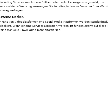
Marketing Services werden von Drittanbietern oder Herausgebern genutzt, um
der Ästhetischen Chirurgie seit Jahren subspezialisi
personalisierte Werbung anzuzeigen. Sie tun dies, indem sie Besucher über Webs
amen Umgang mit ihren Patient*innen bekannt. Für
hinweg verfolgen.
en an das Behandlungsergebnis – das Vertrauensv
Externe Medien
Inhalte von Videoplattformen und Social-Media-Plattformen werden standardmäß
in im Fokus.
blockiert. Wenn externe Services akzeptiert werden, ist für den Zugriff auf diese 
keine manuelle Einwilligung mehr erforderlich.
Bauchdeckenstraffung nach 
Wann ist der richtige Zeitp
Eine Bauchdeckenstraffung sollte nicht zu früh nach der 