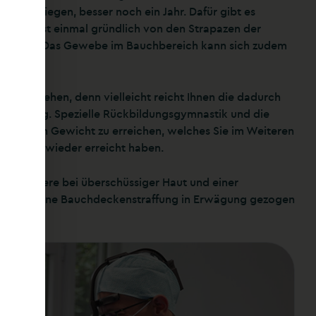
ver liegen, besser noch ein Jahr. Dafür gibt es
Mutter erst einmal gründlich von den Strapazen der
entrieren. Das Gewebe im Bauchbereich kann sich zudem
uch anzugehen, denn vielleicht reicht Ihnen die dadurch
 nicht nötig. Spezielle Rückbildungsgymnastik und die
 ist es, ein Gewicht zu erreichen, welches Sie im Weiteren
chgewicht wieder erreicht haben.
nsbesondere bei überschüssiger Haut und einer
, kann eine Bauchdeckenstraffung in Erwägung gezogen