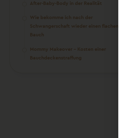
After-Baby-Body in der Realität
Wie bekomme ich nach der
Schwangerschaft wieder einen flachen
Bauch
Mommy Makeover – Kosten einer
Bauchdeckenstraffung