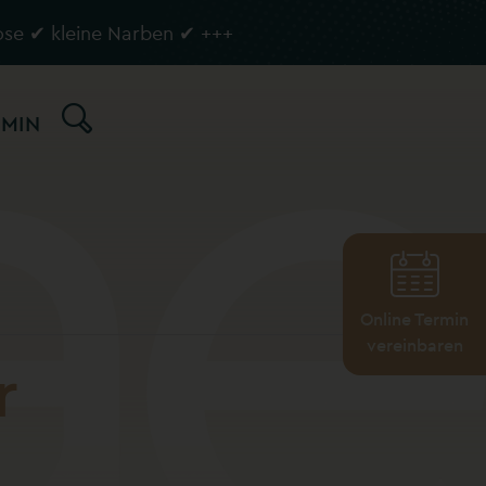
ose ✔ kleine Narben ✔
+++
MIN
Online Termin
vereinbaren
r