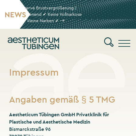
Die Preservé Brustvergrößerung |
NEWS
Gewebeschonend ✔ Keine Vollnarkose
✔ kleine Narben ✔
Men
Suche
Impressum
Angaben gemäß § 5 TMG
Aestheticum Tübingen GmbH Privatklinik für
Plastische und Aesthetische Medizin
Bismarckstraße 96