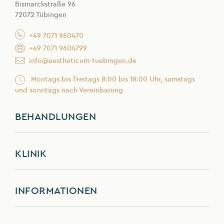
Bismarckstraße 96
72072 Tübingen
+49 7071 960470
+49 7071 9604799
info@aestheticum-tuebingen.de
Montags bis Freitags 8:00 bis 18:00 Uhr, samstags
und sonntags nach Vereinbarung
BEHANDLUNGEN
Brust
KLINIK
Gesicht
Haut- und Faltenbehandlungen
Team
INFORMATIONEN
Körper
Anästhesie
Handchirurgie
Philosophie
Kosten