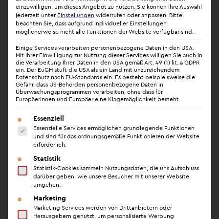
Und das dauerhaft. Denn nur wer am Puls der Zeit,
einzuwilligen, um dieses Angebot zu nutzen.
Sie können Ihre Auswahl
jederzeit unter
Einstellungen
widerrufen oder anpassen.
Bitte
hoch-konzentriert, neugierig und leidenschaftlich
beachten Sie, dass aufgrund individueller Einstellungen
bleibt, kann den Patient:innen richtig helfen.
möglicherweise nicht alle Funktionen der Website verfügbar sind.
Einige Services verarbeiten personenbezogene Daten in den USA.
Mit Ihrer Einwilligung zur Nutzung dieser Services willigen Sie auch in
die Verarbeitung Ihrer Daten in den USA gemäß Art. 49 (1) lit. a GDPR
ein. Der EuGH stuft die USA als ein Land mit unzureichendem
Darauf legen wir großen
Datenschutz nach EU-Standards ein. Es besteht beispielsweise die
Gefahr, dass US-Behörden personenbezogene Daten in
Wert:
Überwachungsprogrammen verarbeiten, ohne dass für
Europäerinnen und Europäer eine Klagemöglichkeit besteht.
Es folgt eine Liste der Service-Gruppen, für die eine Ein
Essenziell
Essenzielle Services ermöglichen grundlegende Funktionen
und sind für das ordnungsgemäße Funktionieren der Website
erforderlich.
Anerkannte Privatklinik, konzessioniert nach
Statistik
§30 der Gewerbeordnung
Statistik-Cookies sammeln Nutzungsdaten, die uns Aufschluss
darüber geben, wie unsere Besucher mit unserer Website
umgehen.
Regelmäßige Übererfüllung sämtlicher
Marketing
Marketing Services werden von Drittanbietern oder
öffentlicher Standards
Herausgebern genutzt, um personalisierte Werbung