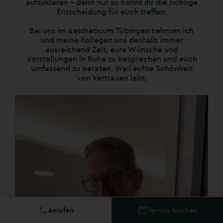
aufzuklären – denn nur so könnt ihr die richtige
Entscheidung für euch treffen.
Bei uns im Aestheticum Tübingen nehmen ich
und meine Kollegen uns deshalb immer
ausreichend Zeit, eure Wünsche und
Vorstellungen in Ruhe zu besprechen und euch
umfassend zu beraten. Weil echte Schönheit
von Vertrauen lebt.
Ihr habt Fragen rund um ästhetische Eingriffe
dr.philippbraun
oder unsere Beratung? Schreibt mir gern in den
Nov. 7
Kommentaren!
#Vertrauen #Aufklärung #DrBraun
#PlastischeChirurgie #Transparenz
#AestheticumTübingen #BeConfident #BeYou
33
1
Anrufen
Termin buchen