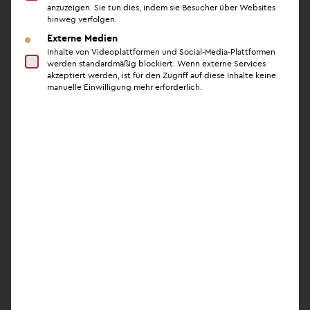
anzuzeigen. Sie tun dies, indem sie Besucher über Websites
hinweg verfolgen.
Externe Medien
Mitgliedschaften in nationalen und
Inhalte von Videoplattformen und Social-Media-Plattformen
internationalen Verbänden für anerkannte
werden standardmäßig blockiert. Wenn externe Services
akzeptiert werden, ist für den Zugriff auf diese Inhalte keine
Chirurgen
manuelle Einwilligung mehr erforderlich.
Regelmäßige externe Zertifizierungen (z.B.
Praxis Award)