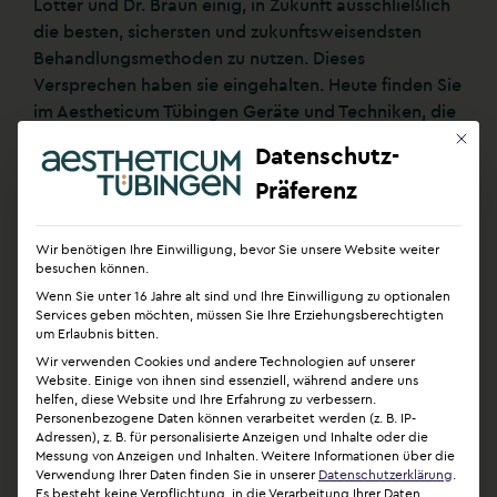
Lotter und Dr. Braun einig, in Zukunft ausschließlich
die besten, sichersten und zukunftsweisendsten
Behandlungsmethoden zu nutzen. Dieses
Versprechen haben sie eingehalten. Heute finden Sie
im Aestheticum Tübingen Geräte und Techniken, die
es so kaum sonst in Deutschland gibt: Kombination
Mit die
Datenschutz-
der Wasserstrahl-assistierten Fettabsaugung mit
Präferenz
dem Body Jet, oder Vibrations-, Ultraschall- oder
Plasmaunterstütze Fettabsaugungen, Eigenfett-
Behandlungen, Revisionsoperationen, GalaFLEX und
Wir benötigen Ihre Einwilligung, bevor Sie unsere Website weiter
viele weitere innovative Konzepte.
besuchen können.
Wenn Sie unter 16 Jahre alt sind und Ihre Einwilligung zu optionalen
Services geben möchten, müssen Sie Ihre Erziehungsberechtigten
Doch wie kann sich das Aestheticum Tübingen von
um Erlaubnis bitten.
anderen und insbesondere unseriösen Anbietern
Wir verwenden Cookies und andere Technologien auf unserer
unterscheiden? Und woran können Patient:innen
Website. Einige von ihnen sind essenziell, während andere uns
helfen, diese Website und Ihre Erfahrung zu verbessern.
Qualität und Sicherheit bereits von außen erkennen?
Personenbezogene Daten können verarbeitet werden (z. B. IP-
Die beiden Klinikleiter entschieden sich dazu, ihre
Adressen), z. B. für personalisierte Anzeigen und Inhalte oder die
Einrichtung regelmäßig zertifizieren zu lassen. Dabei
Messung von Anzeigen und Inhalten.
Weitere Informationen über die
Verwendung Ihrer Daten finden Sie in unserer
Datenschutzerklärung
.
war ihnen auch die eigene Weiterbildung wichtig.
Es besteht keine Verpflichtung, in die Verarbeitung Ihrer Daten