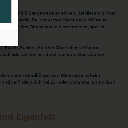
taufbau mit Eigengewebe
erreichen. Bei diesem gibt es
 Lappenplastik. Bei der ersten Methode wird Fett an
m Po oder den Oberschenkeln entnommen, speziell
s Bauch, Rücken, Po oder Oberschenkel für die
terschiede können nur durch mehrere Operationen
lett ohne Fremdkörper
aus. Die Brust erscheint
ess und verändert sich bei Zu- oder Abnahme harmonisch
und Eigenfett