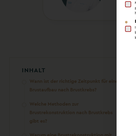
INHALT
Wann ist der richtige Zeitpunkt für einen
Brustaufbau nach Brustkrebs?
Welche Methoden zur
Brustrekonstruktion nach Brustkrebs
gibt es?
Warum eine Brustrekonstruktion mit