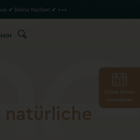
ose ✔ kleine Narben ✔
+++
MIN
Online Termin
vereinbaren
 natürliche