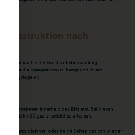
tscheiden.
ekonstruktion nach
 für Frauen nach einer Brustkrebsbehandlung
e für Sie die geeignetste ist, hängt von Ihrem
r Ausgangslage ab.
 Brustprothesen innerhalb des BHs aus. Bei diesen
n ein gleichmäßiges Brustbild zu erhalten.
anderen anzugleichen oder beide Seiten optisch wieder