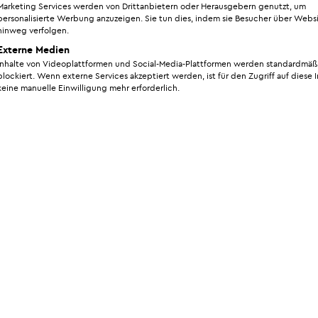
Marketing Services werden von Drittanbietern oder Herausgebern genutzt, um
personalisierte Werbung anzuzeigen. Sie tun dies, indem sie Besucher über Webs
hinweg verfolgen.
Externe Medien
Inhalte von Videoplattformen und Social-Media-Plattformen werden standardmäß
blockiert. Wenn externe Services akzeptiert werden, ist für den Zugriff auf diese 
keine manuelle Einwilligung mehr erforderlich.
Wann ist der richtige Zeitpu
nach Brustkrebs?
Wann eine Brustrekonstruktion nach einer Brustkrebserk
Methode ab, für die Sie sich entscheiden. Sollen Implanta
Anschluss an die Entfernung des Tumors
innerhalb einer e
Ein
Wiederaufbau mit Eigengewebe sollte allerdings früh
Krebsbehandlungen
wie Chemotherapien oder Bestrahlung