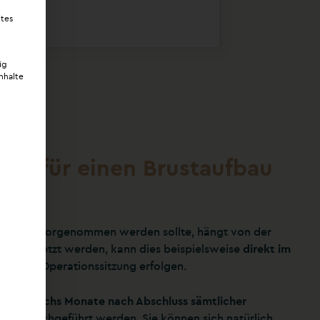
ites
ig
Inhalte
nkt für einen Brustaufbau
rankung vorgenommen werden sollte, hängt von der
te eingesetzt werden, kann dies beispielsweise
direkt im
inzelnen Operationssitzung erfolgen.
estens sechs Monate nach Abschluss sämtlicher
en durchgeführt werden. Sie können sich natürlich