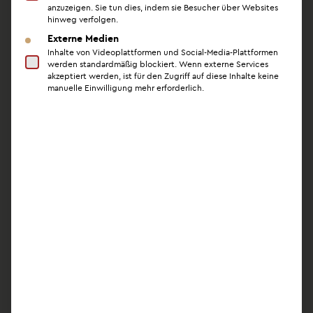
anzuzeigen. Sie tun dies, indem sie Besucher über Websites
Teil aus Fettgewebe. Bei Gewichtsveränderungen
hinweg verfolgen.
kann der Fettabbau oder -aufbau auf beiden Seiten
Externe Medien
unterschiedlich ausgeprägt sein, was eine
Inhalte von Videoplattformen und Social-Media-Plattformen
bestehende Asymmetrie verstärken oder eine neue
werden standardmäßig blockiert. Wenn externe Services
akzeptiert werden, ist für den Zugriff auf diese Inhalte keine
hervorrufen kann.
manuelle Einwilligung mehr erforderlich.
Verletzungen und
Operationen
Traumata im Brustbereich während der Kindheit
oder Jugend können die Brustentwicklung einer
Seite beeinträchtigen. Auch vorangegangene
Operationen – etwa die Entfernung von Zysten oder
gutartigen Tumoren – können zu einem
Volumenunterschied führen.
Plötzlich unterschiedlich