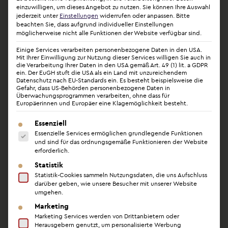
Schwangerschaft oft ungleichmäßig. Einseitiges
einzuwilligen, um dieses Angebot zu nutzen.
Sie können Ihre Auswahl
jederzeit unter
Einstellungen
widerrufen oder anpassen.
Bitte
Stillen oder ein unterschiedliches Milchaufkommen
beachten Sie, dass aufgrund individueller Einstellungen
können die Asymmetrie nach dem Abstillen
möglicherweise nicht alle Funktionen der Website verfügbar sind.
verstärken.
Einige Services verarbeiten personenbezogene Daten in den USA.
Mit Ihrer Einwilligung zur Nutzung dieser Services willigen Sie auch in
Menstruationszyklus:
die Verarbeitung Ihrer Daten in den USA gemäß Art. 49 (1) lit. a GDPR
ein. Der EuGH stuft die USA als ein Land mit unzureichendem
Hormonelle Schwankungen im Zyklus können die
Datenschutz nach EU-Standards ein. Es besteht beispielsweise die
Gefahr, dass US-Behörden personenbezogene Daten in
Brustgröße vorübergehend asymmetrisch
Überwachungsprogrammen verarbeiten, ohne dass für
Europäerinnen und Europäer eine Klagemöglichkeit besteht.
verändern.
Es folgt eine Liste der Service-Gruppen, für die eine Ein
Essenziell
Wechseljahre:
Essenzielle Services ermöglichen grundlegende Funktionen
und sind für das ordnungsgemäße Funktionieren der Website
Der Rückgang des Drüsengewebes verläuft nicht
erforderlich.
immer auf beiden Seiten gleich, was bestehende
Statistik
Asymmetrien verstärken kann.
Statistik-Cookies sammeln Nutzungsdaten, die uns Aufschluss
darüber geben, wie unsere Besucher mit unserer Website
umgehen.
Gewichtsschwankungen
Marketing
Marketing Services werden von Drittanbietern oder
Die weibliche Brust besteht zu einem erheblichen
Herausgebern genutzt, um personalisierte Werbung