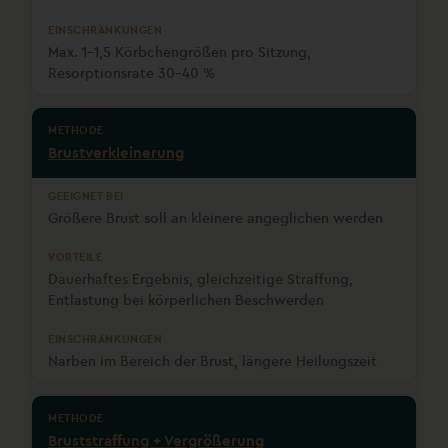
Max. 1–1,5 Körbchengrößen pro Sitzung,
Resorptionsrate 30–40 %
Brustverkleinerung
Größere Brust soll an kleinere angeglichen werden
Dauerhaftes Ergebnis, gleichzeitige Straffung,
Entlastung bei körperlichen Beschwerden
Narben im Bereich der Brust, längere Heilungszeit
Bruststraffung + Vergrößerung