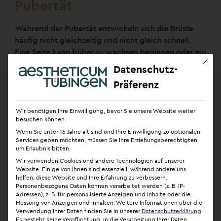
Pubertät
Während der Pubertät entwickeln sich die Brüste
häufig nicht gleichzeitig und nicht gleich schnell.
Eine Seite kann früher zu wachsen beginnen oder ein
Mit die
größeres Endvolumen erreichen. In vielen Fällen
Datenschutz-
gleicht sich der Unterschied bis zum Abschluss der
Präferenz
Brustentwicklung (18. bis 20. Lebensjahr)
weitgehend aus. Bei einer Anisomastie bleibt die
Asymmetrie jedoch bestehen.
Wir benötigen Ihre Einwilligung, bevor Sie unsere Website weiter
besuchen können.
Wenn Sie unter 16 Jahre alt sind und Ihre Einwilligung zu optionalen
Hormonelle Veränderungen
Services geben möchten, müssen Sie Ihre Erziehungsberechtigten
um Erlaubnis bitten.
Hormonelle Schwankungen können die Brustgröße
Wir verwenden Cookies und andere Technologien auf unserer
Website. Einige von ihnen sind essenziell, während andere uns
unterschiedlich beeinflussen:
helfen, diese Website und Ihre Erfahrung zu verbessern.
Personenbezogene Daten können verarbeitet werden (z. B. IP-
Adressen), z. B. für personalisierte Anzeigen und Inhalte oder die
Schwangerschaft und Stillzeit:
Messung von Anzeigen und Inhalten.
Weitere Informationen über die
Die Brüste vergrößern sich während der
Verwendung Ihrer Daten finden Sie in unserer
Datenschutzerklärung
.
Es besteht keine Verpflichtung, in die Verarbeitung Ihrer Daten