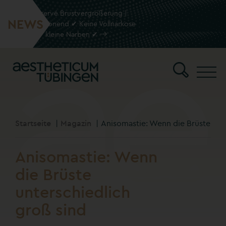
Die Preservé Brustvergrößerung |
NEWS
Gewebeschonend ✔ Keine Vollnarkose
✔ kleine Narben ✔
Men
Suche
Startseite
Magazin
Anisomastie: Wenn die Brüste unt
Anisomastie: Wenn
die Brüste
unterschiedlich
groß sind