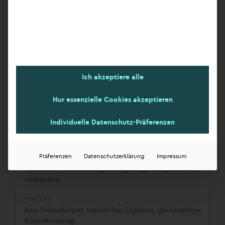
Kleinere Brust soll an größere angeglichen werden
Präzise Volumenanpassung, sofort sichtbares
Ergebnis, ggf. unterschiedliche Implantatgrößen
Ich akzeptiere alle
Fremdkörper, ggf. Implantatwechsel nach 10–15
Jahren
Nur essenzielle Cookies akzeptieren
Individuelle Datenschutz-Präferenzen
Eigenfetttransfer
Präferenzen
Datenschutzerklärung
Impressum
Moderater Volumenausgleich, genügend Spenderfett
vorhanden
Kein Fremdkörper, natürliches Ergebnis, gleichzeitige
Körperformung